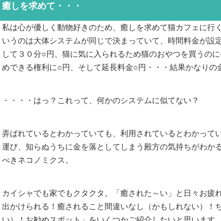
癒しを求めて・・・
私は心が優しく動物好きのため、癒しを求めて猫カフェに行
いうのは大体システムが同じで決まっていて、時間料金が設
して３０分○円、猫に気に入られるため猫のおやつを買うのに
めできる権利に○円、そして延長料金○円・・・結果かなりの
・・・・はっ？これって、何かのシステムに似てない？
弄ばれているとわかっていても、利用されているとわかってい
運び、知らぬうちに金を落としてしまう殿方の気持ちがわか
べきネコノミクス。
カイシャでも家でもクタクタ。「癒された～い」と日々お疲
出かけられる！癒されること間違いなし（かもしれない）！
い）！お勧めスポット」をいくつかご紹介したいと思います