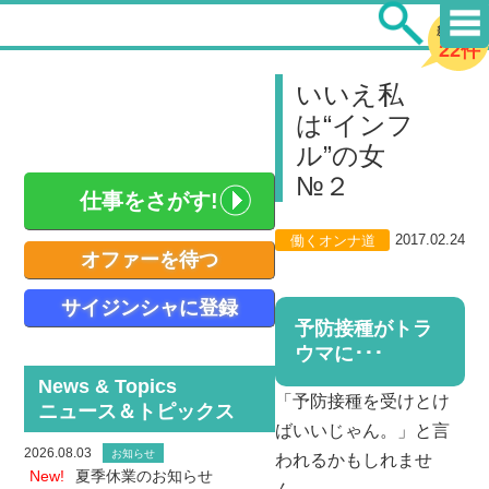
新着求人
22件
いいえ私
は“インフ
ル”の女
№２
仕事をさがす!
2017.02.24
働くオンナ道
オファーを待つ
サイジンシャに登録
予防接種がトラ
ウマに･･･
News & Topics
「予防接種を受けとけ
ニュース＆トピックス
ばいいじゃん。」と言
2026.08.03
お知らせ
われるかもしれませ
New!
夏季休業のお知らせ