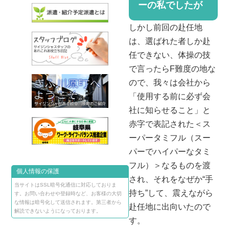
ーの私でしたが
しかし前回の赴任地
は、選ばれた者しか赴
任できない、体操の技
で言ったらF難度の地な
ので、我々は会社から
「使用する前に必ず会
社に知らせること」と
赤字で表記された＜ス
ーパータミフル（スー
パーでハイパーなタミ
フル）＞なるものを渡
個人情報の保護
され、それをなぜか“手
当サイトはSSL暗号化通信に対応しておりま
持ち”して、震えながら
す。お問い合わせや登録時など、お客様の大切
な情報は暗号化して送信されます。第三者から
赴任地に出向いたので
解読できないようになっております。
す。