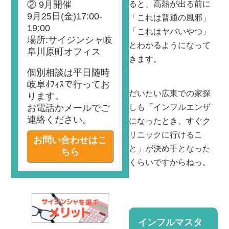
ると、高熱が出る前に
② 9月開催
9月25日(金)17:00-
「これは普通の風邪」
19:00
「これはヤバいやつ」
場所:サイジンシャ岐
とわかるようになって
阜川原町オフィス
きます。
個別相談は平日随時
岐阜ｵﾌｨｽで行ってお
だいたい広東での家探
ります。
しも「インフルエンザ
お電話かメールでご
連絡ください。
になったとき、すぐク
リニックに行けるこ
お問い合わせはこ
と」が決め手となった
ちら
くらいですからねっ。
インフルマスタ