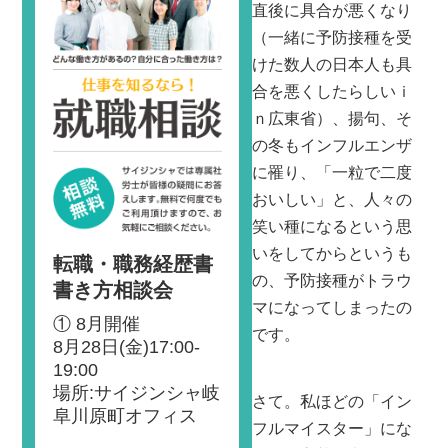
直後に具合が悪くなり
（一緒に予防接種を受
けた数人の日本人も具
合を悪くしたらしいｉ
ｎ広東省）、揚句、そ
の冬もインフルエンザ
に罹り、「一粒で二度
おいしい」と、人々の
笑い種になるという思
いをしてからというも
転職・職務経歴書
の、予防接種がトラウ
書き方相談会
マになってしまったの
① 8月開催
です。
8月28日(金)17:00-
19:00
場所:サイジンシャ岐
さて。私ほどの「イン
阜川原町オフィス
フルマイスター」にな