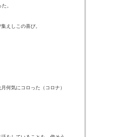
った。
び集えしこの喜び。
先月何気にコロった（コロナ）
生活をしていることを、偉そう