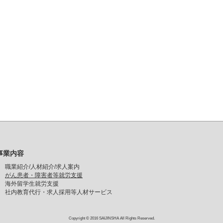
事業内容
職業紹介/人材紹介/求人案内
がん患者・障害者等就労支援
海外留学生就労支援
社内教育代行・求人採用等人材サービス
Copyright © 2016 SAIJINSHA All Rights Reserved.