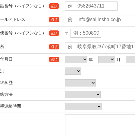
話番号（ハイフンなし）
必須
ールアドレス
必須
便番号（ハイフンなし）
〒
必須
所
必須
年月日
年
月
必須
別
終学歴
絡方法
望連絡時間