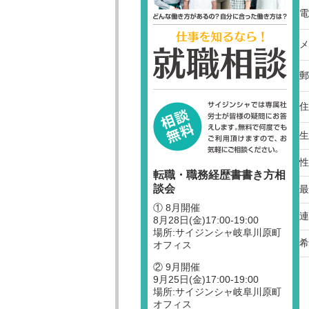
電
メ
郵
住
生
性
転職・職務経歴書書き方相
談会
最
① 8月開催
連
8月28日(金)17:00-19:00
場所:サイジンシャ岐阜川原町
希
オフィス
② 9月開催
9月25日(金)17:00-19:00
場所:サイジンシャ岐阜川原町
オフィス