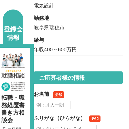
電気設計
勤務地
岐阜県瑞穂市
登録会
情報
給与
年収400～600万円
ご応募者様の情報
お名前
必須
転職・職
務経歴書
書き方相
ふりがな（ひらがな）
必須
談会