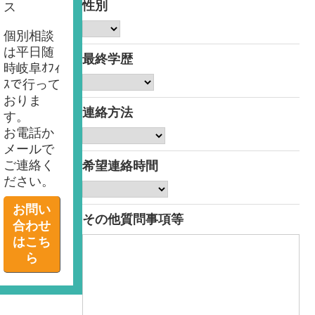
性別
ス
個別相談
は平日随
最終学歴
時岐阜ｵﾌｨ
ｽで行って
おりま
連絡方法
す。
お電話か
メールで
ご連絡く
希望連絡時間
ださい。
お問い
その他質問事項等
合わせ
はこち
ら