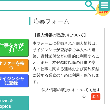
新着求人
23件
応募フォーム
【個人情報の取扱いについて】
本フォームに登録された個人情報は、
仕事をさが
す!
サイジンシャが登録者ご本人への連
絡、資料送付などの目的に利用するこ
と、また、本登録時以降の仕事の案
オファーを待
つ
内・仕事に関する連絡および契約締結
に関する業務のために利用・保管しま
サイジンシャ
す。
に登録
個人情報の取扱いについて同意す
る
必須
ews &
Topics