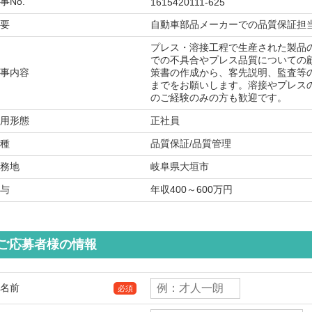
事No.
1615420111-625
要
自動車部品メーカーでの品質保証担
プレス・溶接工程で生産された製品
での不具合やプレス品質についての
事内容
策書の作成から、客先説明、監査等
までをお願いします。溶接やプレス
のご経験のみの方も歓迎です。
用形態
正社員
種
品質保証/品質管理
務地
岐阜県大垣市
与
年収400～600万円
ご応募者様の情報
名前
必須