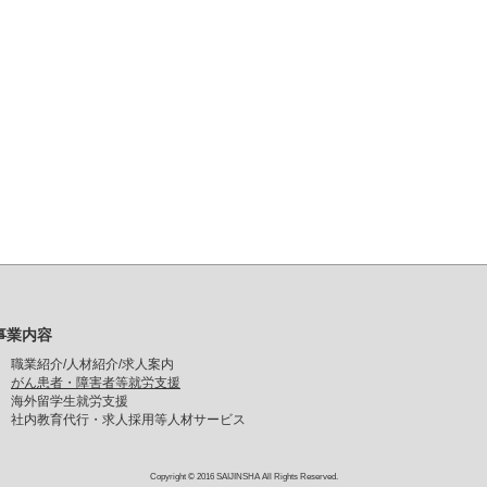
事業内容
職業紹介/人材紹介/求人案内
がん患者・障害者等就労支援
海外留学生就労支援
社内教育代行・求人採用等人材サービス
Copyright © 2016 SAIJINSHA All Rights Reserved.