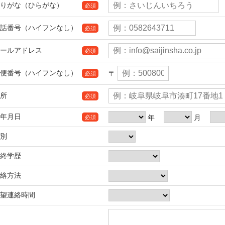
りがな（ひらがな）
必須
話番号（ハイフンなし）
必須
ールアドレス
必須
便番号（ハイフンなし）
〒
必須
所
必須
年月日
年
月
必須
別
終学歴
絡方法
望連絡時間