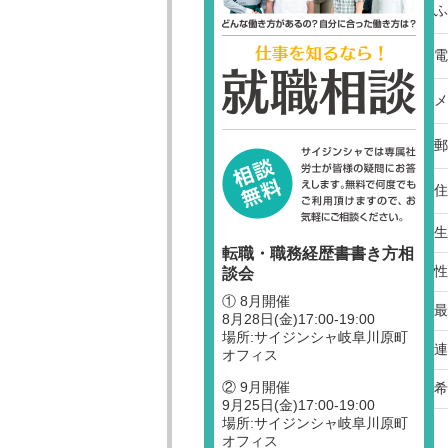
ふ
電
メ
郵
住
生
転職・職務経歴書書き方相
性
談会
① 8月開催
最
8月28日(金)17:00-19:00
場所:サイジンシャ岐阜川原町
連
オフィス
② 9月開催
希
9月25日(金)17:00-19:00
場所:サイジンシャ岐阜川原町
オフィス