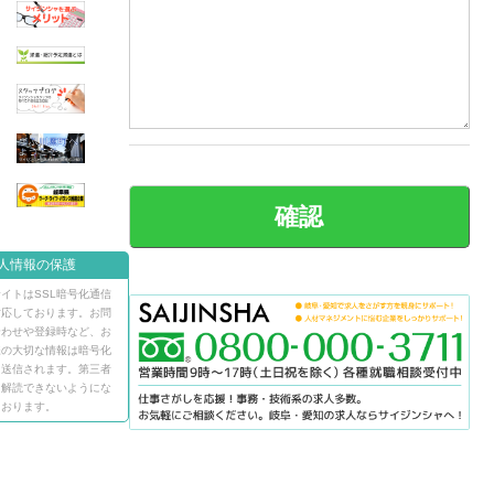
人情報の保護
イトはSSL暗号化通信
対応しております。お問
合わせや登録時など、お
様の大切な情報は暗号化
て送信されます。第三者
ら解読できないようにな
ております。