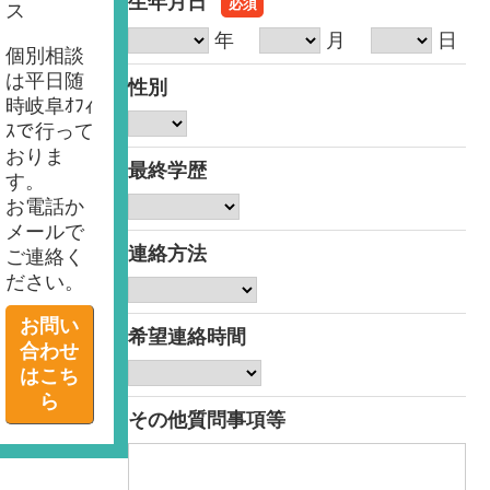
生年月日
必須
ス
年
月
日
個別相談
は平日随
性別
時岐阜ｵﾌｨ
ｽで行って
おりま
最終学歴
す。
お電話か
メールで
連絡方法
ご連絡く
ださい。
お問い
希望連絡時間
合わせ
はこち
ら
その他質問事項等