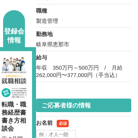
職種
製造管理
登録会
勤務地
情報
岐阜県恵那市
給与
年収 350万円～500万円 / 月給
262,000円〜377,000円（手当込）
転職・職
ご応募者様の情報
務経歴書
書き方相
お名前
必須
談会