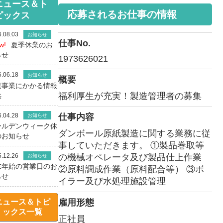
ニュース＆ト
応募されるお仕事の情報
ピックス
.08.03
お知らせ
仕事No.
w!
夏季休業のお
らせ
1973626021
.06.18
お知らせ
概要
遣事業にかかる情報
福利厚生が充実！製造管理者の募集
供
.04.28
仕事内容
お知らせ
ールデンウィーク休
ダンボール原紙製造に関する業務に従
のお知らせ
事していただきます。 ①製品巻取等
.12.26
の機械オペレータ及び製品仕上作業
お知らせ
末年始の営業日のお
②原料調成作業（原料配合等） ③ボ
らせ
イラー及び水処理施設管理
ニュース＆トピ
雇用形態
ックス一覧
正社員