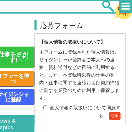
新着求人
23件
応募フォーム
【個人情報の取扱いについて】
本フォームに登録された個人情報は、
仕事をさが
す!
サイジンシャが登録者ご本人への連
絡、資料送付などの目的に利用するこ
と、また、本登録時以降の仕事の案
オファーを待
つ
内・仕事に関する連絡および契約締結
に関する業務のために利用・保管しま
サイジンシャ
す。
に登録
個人情報の取扱いについて同意す
る
必須
ews &
Topics