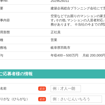
事No.
2029626011
要
建築企画総合プランニング会社にて
空室などでお困りのマンションの家
事内容
す｡その他､マンションの入居者対応
務があります。 ※当社の今までの
用形態
正社員
種
営業
務地
岐阜県羽島市
与
年収400～500万円 月給 200,0
ご応募者様の情報
名前
必須
りがな（ひらがな）
必須