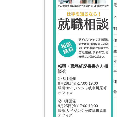
電
メ
郵
住
生
性
転職・職務経歴書書き方相
談会
最
① 8月開催
連
8月28日(金)17:00-19:00
場所:サイジンシャ岐阜川原町
希
オフィス
② 9月開催
9月25日(金)17:00-19:00
場所:サイジンシャ岐阜川原町
オフィス