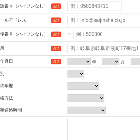
話番号（ハイフンなし）
必須
ールアドレス
必須
便番号（ハイフンなし）
〒
必須
所
必須
年月日
年
月
必須
別
終学歴
絡方法
望連絡時間