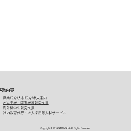
事業内容
職業紹介/人材紹介/求人案内
がん患者・障害者等就労支援
海外留学生就労支援
社内教育代行・求人採用等人材サービス
Copyright © 2016 SAIJINSHA All Rights Reserved.