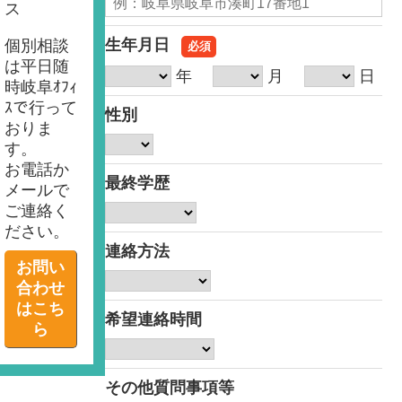
ス
生年月日
個別相談
必須
は平日随
年
月
日
時岐阜ｵﾌｨ
ｽで行って
性別
おりま
す。
お電話か
最終学歴
メールで
ご連絡く
ださい。
連絡方法
お問い
合わせ
はこち
希望連絡時間
ら
その他質問事項等