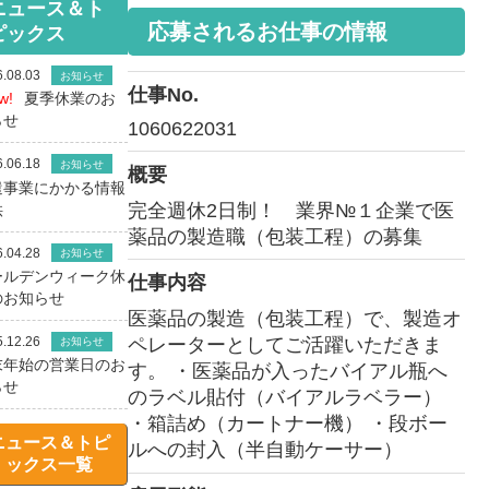
ニュース＆ト
応募されるお仕事の情報
ピックス
.08.03
お知らせ
仕事No.
w!
夏季休業のお
らせ
1060622031
.06.18
お知らせ
概要
遣事業にかかる情報
完全週休2日制！ 業界№１企業で医
供
薬品の製造職（包装工程）の募集
.04.28
お知らせ
ールデンウィーク休
仕事内容
のお知らせ
医薬品の製造（包装工程）で、製造オ
.12.26
ペレーターとしてご活躍いただきま
お知らせ
末年始の営業日のお
す。 ・医薬品が入ったバイアル瓶へ
らせ
のラベル貼付（バイアルラベラー）
・箱詰め（カートナー機） ・段ボー
ニュース＆トピ
ルへの封入（半自動ケーサー）
ックス一覧