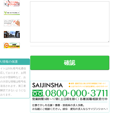
人情報の保護
イトはSSL暗号化通信
対応しております。お問
合わせや登録時など、お
様の大切な情報は暗号化
て送信されます。第三者
ら解読できないようにな
ております。