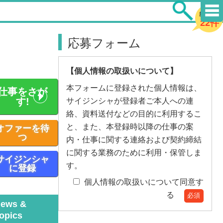
新着求人
22件
応募フォーム
【個人情報の取扱いについて】
本フォームに登録された個人情報は、
仕事をさが
す!
サイジンシャが登録者ご本人への連
絡、資料送付などの目的に利用するこ
と、また、本登録時以降の仕事の案
オファーを待
つ
内・仕事に関する連絡および契約締結
に関する業務のために利用・保管しま
サイジンシャ
す。
に登録
個人情報の取扱いについて同意す
る
必須
ews &
Topics