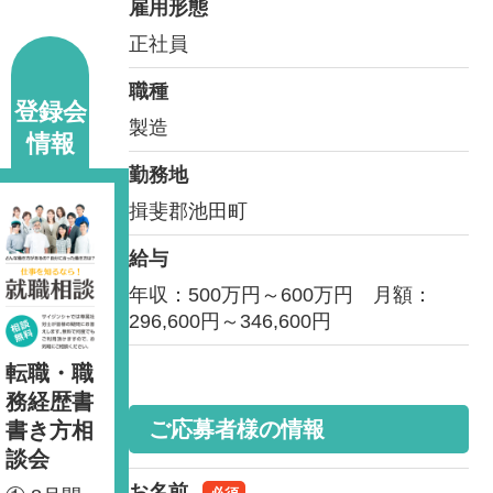
雇用形態
正社員
職種
登録会
製造
情報
勤務地
揖斐郡池田町
給与
年収：500万円～600万円 月額：
296,600円～346,600円
転職・職
務経歴書
ご応募者様の情報
書き方相
談会
お名前