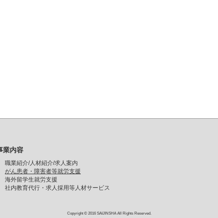
事業内容
職業紹介/人材紹介/求人案内
がん患者・障害者等就労支援
海外留学生就労支援
社内教育代行・求人採用等人材サービス
Copyright © 2016 SAIJINSHA All Rights Reserved.