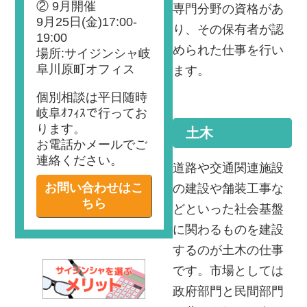
② 9月開催
専門分野の資格があ
9月25日(金)17:00-
り、その保有者が認
19:00
められた仕事を行い
場所:サイジンシャ岐
阜川原町オフィス
ます。
個別相談は平日随時
岐阜ｵﾌｨｽで行ってお
ります。
土木
お電話かメールでご
連絡ください。
道路や交通関連施設
お問い合わせはこ
の建設や舗装工事な
ちら
どといった社会基盤
に関わるものを建設
するのが土木の仕事
です。市場としては
政府部門と民間部門