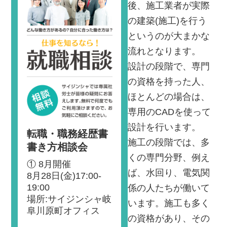
後、施工業者が実際
の建築(施工)を行う
というのが大まかな
流れとなります。
設計の段階で、専門
の資格を持った人、
ほとんどの場合は、
専用のCADを使って
設計を行います。
転職・職務経歴書
施工の段階では、多
書き方相談会
くの専門分野、例え
① 8月開催
ば、水回り、電気関
8月28日(金)17:00-
19:00
係の人たちが働いて
場所:サイジンシャ岐
います。施工も多く
阜川原町オフィス
の資格があり、その