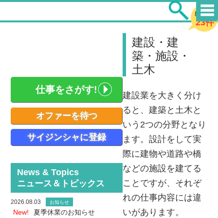
新着求人
23件
建設・建
築・施設・
土木
仕事をさがす!
建設業を大きく分け
ると、建築と土木と
オファーを待つ
いう2つの分野となり
サイジンシャに登録
ます。設計をして実
際に建物や道路や橋
などの施設を建てる
News & Topics
ことですが、それぞ
ニュース＆トピックス
れの仕事内容には違
2026.08.03
お知らせ
いがあります。
New!
夏季休業のお知らせ