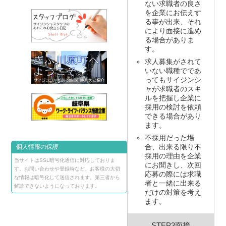
ない求職者の良さ
を企業にお伝えす
る事が出来、それ
により面接に進め
る場合がありま
す。
求人募集がされて
いない職種でであ
ってもサイジンシ
ャが求職者のスキ
ルを把握し企業に
採用の検討を依頼
できる場合があり
ます。
不採用だった場
合、出来る限り不
個人情報の保護
採用の理由を企業
当サイトはSSL暗号化通信に対応しておりま
にお聞きし、次回
す。お問い合わせや登録時など、お客様の大切
応募の際には求職
な情報は暗号化して送信されます。第三者から
者と一緒に出来る
解読できないようになっております。
だけの対策を考え
ます。
STEP3面接