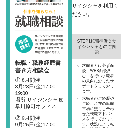
サイジシャを利用く
ださい。
STEP1転職準備＆
サ
イジンシャ
とのご面
談
転職・職務経歴書
求職者とは必ず面
書き方相談会
談（WEB面談含
む）を行い求職者
① 8月開催
の意向に沿ったサ
8月28日(金)17:00-
ポートをしており
ます。
19:00
求職者のご経歴や
場所:サイジンシャ岐
年齢、現在の転職
阜川原町オフィス
市場に照らし合わ
せた転職アドバイ
② 9月開催
スを行っておりま
9月25日(金)17:00-
す。状況により転