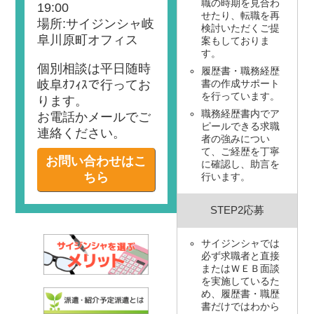
職の時期を見合わ
19:00
せたり、転職を再
場所:サイジンシャ岐
検討いただくご提
阜川原町オフィス
案もしておりま
す。
個別相談は平日随時
履歴書・職務経歴
岐阜ｵﾌｨｽで行ってお
書の作成サポート
を行っています。
ります。
職務経歴書内でア
お電話かメールでご
ピールできる求職
連絡ください。
者の強みについ
て、ご経歴を丁寧
お問い合わせはこ
に確認し、助言を
ちら
行います。
STEP2応募
サイジンシャでは
必ず求職者と直接
またはＷＥＢ面談
を実施しているた
め、履歴書・職歴
書だけではわから