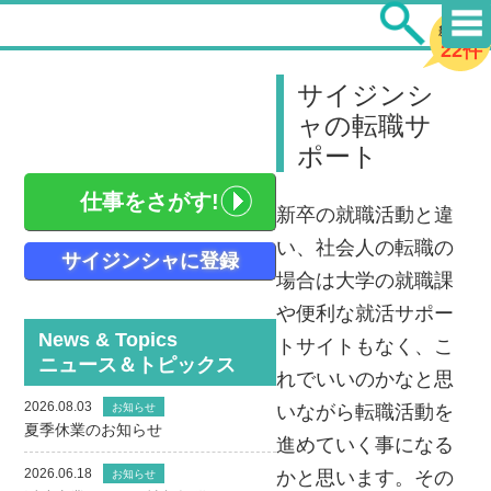
新着求人
22件
サイジンシ
ャの転職サ
ポート
仕事をさがす!
新卒の就職活動と違
い、社会人の転職の
サイジンシャに登録
場合は大学の就職課
や便利な就活サポー
News & Topics
トサイトもなく、こ
ニュース＆トピックス
れでいいのかなと思
2026.08.03
お知らせ
いながら転職活動を
夏季休業のお知らせ
進めていく事になる
2026.06.18
かと思います。その
お知らせ