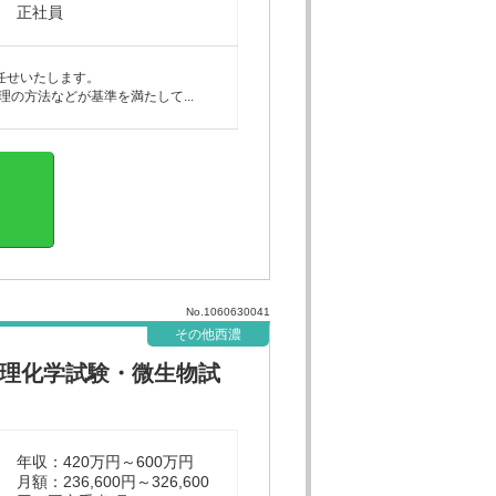
正社員
任せいたします。
の方法などが基準を満たして...
No.1060630041
その他西濃
理化学試験・微生物試
年収：420万円～600万円
月額：236,600円～326,600