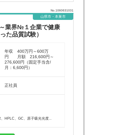
No.1060631031
山県市・本巣市
～業界№１企業で健康
使った品質試験）
年収 400万円～600万
円 月額 216,600円～
276,600円（固定手当含/
月：6,600円）
正社員
HPLC、GC、原子吸光光度...