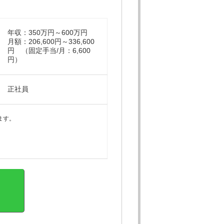
年収：350万円～600万円
月額：206,600円～336,600
円 （固定手当/月：6,600
円）
正社員
ます。