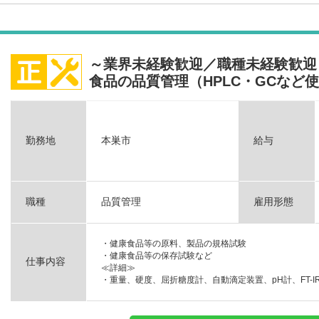
～業界未経験歓迎／職種未経験歓迎
食品の品質管理（HPLC・GCなど
勤務地
本巣市
給与
職種
品質管理
雇用形態
・健康食品等の原料、製品の規格試験
・健康食品等の保存試験など
仕事内容
≪詳細≫
・重量、硬度、屈折糖度計、自動滴定装置、pH計、FT-IR、