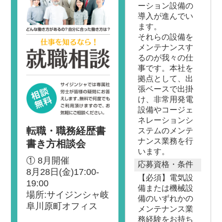
ーション設備の
導入が進んでい
ます。
それらの設備を
メンテナンスす
るのが我々の仕
事です。本社を
拠点として、出
張ベースで出掛
け、非常用発電
設備やコージェ
ネレーションシ
転職・職務経歴書
ステムのメンテ
ナンス業務を行
書き方相談会
います。
① 8月開催
応募資格・条件
8月28日(金)17:00-
【必須】電気設
19:00
備または機械設
場所:サイジンシャ岐
備のいずれかの
阜川原町オフィス
メンテナンス業
務経験をお持ち