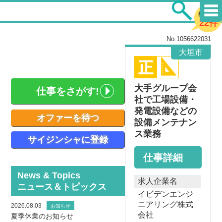
新着求人
22件
No.1056622031
大垣市
大手グループ会
仕事をさがす!
社で工場設備・
発電設備などの
オファーを待つ
設備メンテナン
ス業務
サイジンシャに登録
仕事詳細
News & Topics
求人企業名
ニュース＆トピックス
イビデンエンジ
ニアリング株式
2026.08.03
お知らせ
会社
夏季休業のお知らせ