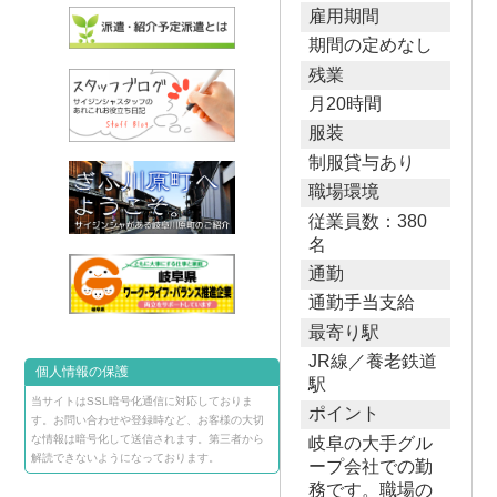
雇用期間
期間の定めなし
残業
月20時間
服装
制服貸与あり
職場環境
従業員数：380
名
通勤
通勤手当支給
最寄り駅
JR線／養老鉄道
個人情報の保護
駅
当サイトはSSL暗号化通信に対応しておりま
ポイント
す。お問い合わせや登録時など、お客様の大切
な情報は暗号化して送信されます。第三者から
岐阜の大手グル
解読できないようになっております。
ープ会社での勤
務です。職場の