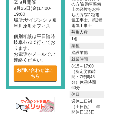
② 9月開催
の方/自動車整備
9月25日(金)17:00-
士の経験をお持
19:00
ちの方/第1種電
場所:サイジンシャ岐
気工事士、第2種
電気工事士
阜川原町オフィス
募集人数
個別相談は平日随時
1名
岐阜ｵﾌｨｽで行ってお
業種
ります。
建設業他
お電話かメールでご
就業時間
連絡ください。
8:15～17:00
お問い合わせはこ
（所定労働時
ちら
間：7時間45
分）休憩時間：
60分
休日
週休二日制
（土日祝） 年
間休日123日