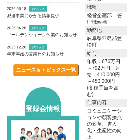
職種
2026.06.18
お知らせ
経営企画部 管
派遣事業にかかる情報提供
理職候補
2026.04.28
お知らせ
勤務地
ゴールデンウィーク休業のお知らせ
岐阜県羽島郡笠
松町
2025.12.26
お知らせ
給与
年末年始の営業日のお知らせ
年収：676万円
～792万円 月
ニュース＆トピックス一覧
給：410,000円
～480,000円
(各種手当を含
む)
仕事内容
登録会情報
コミュニケーシ
ョンや顧客接点
の変革、省人
化・生産性の向
上