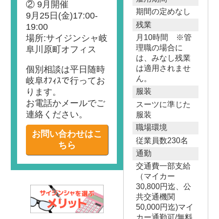
② 9月開催
期間の定めなし
9月25日(金)17:00-
残業
19:00
場所:サイジンシャ岐
月10時間 ※管
理職の場合に
阜川原町オフィス
は、みなし残業
は適用されませ
個別相談は平日随時
ん。
岐阜ｵﾌｨｽで行ってお
ります。
服装
お電話かメールでご
スーツに準じた
連絡ください。
服装
職場環境
お問い合わせはこ
従業員数230名
ちら
通勤
交通費一部支給
（マイカー
30,800円迄、公
共交通機関
50,000円迄)マイ
カー通勤可/無料