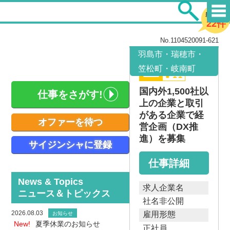
新着求人
22件
No.1104520091-621
羽島市・瑞穂市・
笠松町・岐南町
国内外1,500社以
仕事をさがす!
上の企業と取引
がある企業で経
オファーを待つ
営企画（DX推
進）を募集
サイジンシャに登録
仕事詳細
News & Topics
求人企業名
ニュース＆トピックス
社名非公開
2026.08.03
雇用形態
お知らせ
New!
夏季休業のお知らせ
正社員