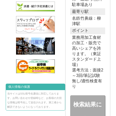
駐車場あり
最寄り駅
名鉄竹鼻線：柳
津駅
ポイント
業務用加工食材
の加工・販売で
高いシェアを誇
ります。（東証
スタンダード上
場）
選考方法：面接2
～3回/筆記試験
無し/適性検査有
り
個人情報の保護
当サイトはSSL暗号化通信に対応しておりま
す。お問い合わせや登録時など、お客様の大切
な情報は暗号化して送信されます。第三者から
検索結果に
解読できないようになっております。