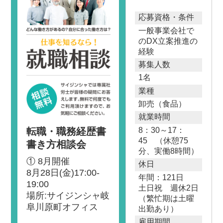
応募資格・条件
一般事業会社で
のDX立案推進の
経験
募集人数
1名
業種
卸売（食品）
就業時間
転職・職務経歴書
8：30～17：
45 （休憩75
書き方相談会
分、実働8時間）
① 8月開催
休日
8月28日(金)17:00-
年間：121日
19:00
土日祝 週休2日
場所:サイジンシャ岐
（繁忙期は土曜
阜川原町オフィス
出勤あり）
雇用期間