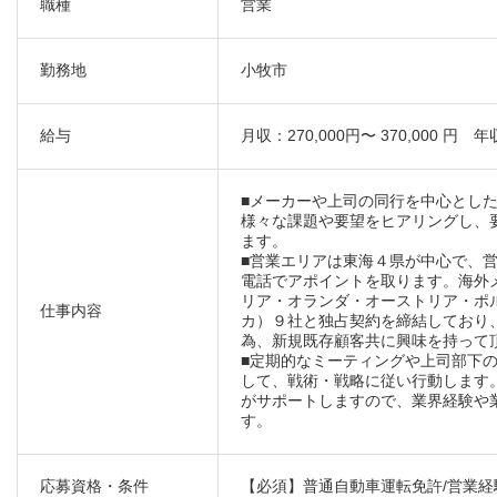
職種
営業
勤務地
小牧市
給与
月収：270,000円〜 370,000 円 
■メーカーや上司の同行を中心とし
様々な課題や要望をヒアリングし、
ます。
■営業エリアは東海４県が中心で、
電話でアポイントを取ります。海外
リア・オランダ・オーストリア・ポ
仕事内容
カ）９社と独占契約を締結しており
為、新規既存顧客共に興味を持って
■定期的なミーティングや上司部下
して、戦術・戦略に従い行動します
がサポートしますので、業界経験や
す。
応募資格・条件
【必須】普通自動車運転免許/営業経