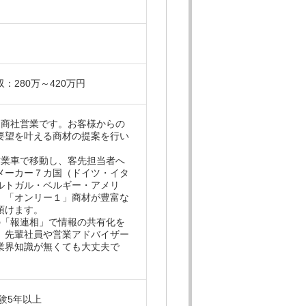
年収：280万～420万円
た商社営業です。お客様からの
要望を叶える商材の提案を行い
営業車で移動し、客先担当者へ
メーカー７カ国（ドイツ・イタ
ルトガル・ベルギー・アメリ
、「オンリー１」商材が豊富な
頂けます。
の「報連相」で情報の共有化を
。先輩社員や営業アドバイザー
業界知識が無くても大丈夫で
験5年以上