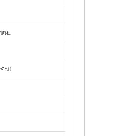
門商社
その他）