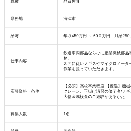
職種
品質検査
勤務地
海津市
給与
年収450万円 ～ 60０万円 月給250,
鉄道車両部品ならびに産業機械部品
務。
仕事内容
図面に従いノギスやマイクロメータ
作業を担っていただきます。
【必須】高校卒業程度 【優遇】機械
応募資格・条件
クレーン、玉掛け講習の修了者/ノ
大物金属検査のご経験があるかた
募集人数
1名