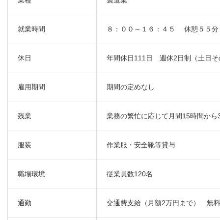
業種
製造業
就業時間
８：００～１６：４５ 休憩５５分
休日
年間休日111日 週休2日制（土日
雇用期間
期間の定めなし
残業
業務の繁忙に応じて月間15時間から
服装
作業服・安全靴等貸与
職場環境
従業員数120名
通勤
交通費支給（月額2万円まで） 無