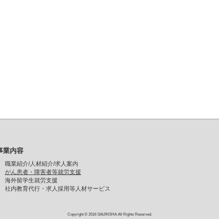
事業内容
職業紹介/人材紹介/求人案内
がん患者・障害者等就労支援
海外留学生就労支援
社内教育代行・求人採用等人材サービス
Copyright © 2016 SAIJINSHA All Rights Reserved.