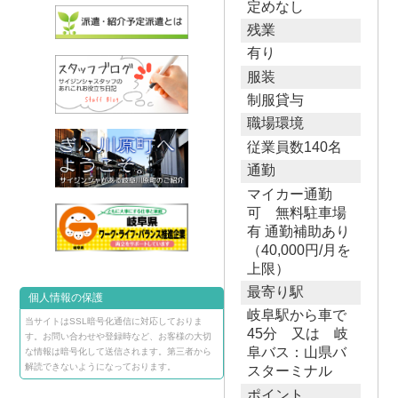
定めなし
残業
有り
服装
制服貸与
職場環境
従業員数140名
通勤
マイカー通勤
可 無料駐車場
有 通勤補助あり
（40,000円/月を
上限）
最寄り駅
個人情報の保護
岐阜駅から車で
当サイトはSSL暗号化通信に対応しておりま
45分 又は 岐
す。お問い合わせや登録時など、お客様の大切
阜バス：山県バ
な情報は暗号化して送信されます。第三者から
解読できないようになっております。
スターミナル
ポイント