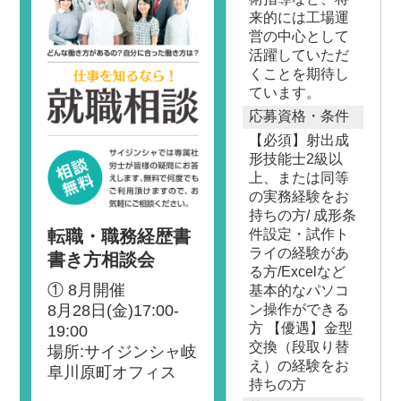
来的には工場運
営の中心として
活躍していただ
くことを期待し
ています。
応募資格・条件
【必須】射出成
形技能士2級以
上、または同等
の実務経験をお
持ちの方/ 成形条
転職・職務経歴書
件設定・試作ト
ライの経験があ
書き方相談会
る方/Excelなど
① 8月開催
基本的なパソコ
8月28日(金)17:00-
ン操作ができる
方 【優遇】金型
19:00
交換（段取り替
場所:サイジンシャ岐
え）の経験をお
阜川原町オフィス
持ちの方