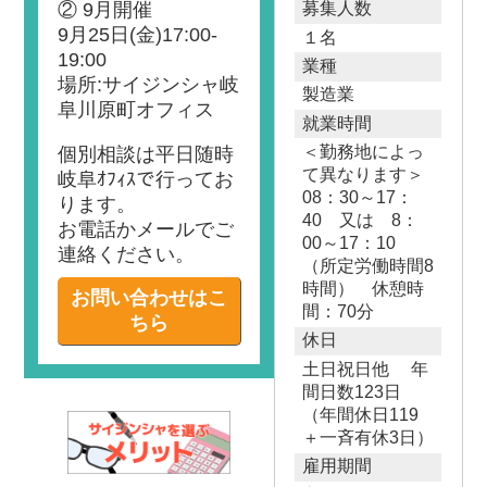
② 9月開催
募集人数
9月25日(金)17:00-
１名
19:00
業種
場所:サイジンシャ岐
製造業
阜川原町オフィス
就業時間
＜勤務地によっ
個別相談は平日随時
て異なります＞
岐阜ｵﾌｨｽで行ってお
08：30～17：
ります。
40 又は 8：
お電話かメールでご
00～17：10
連絡ください。
（所定労働時間8
時間） 休憩時
お問い合わせはこ
間：70分
ちら
休日
土日祝日他 年
間日数123日
（年間休日119
＋一斉有休3日）
雇用期間