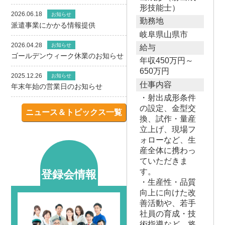
形技能士）
2026.06.18
お知らせ
勤務地
派遣事業にかかる情報提供
岐阜県山県市
2026.04.28
お知らせ
給与
ゴールデンウィーク休業のお知らせ
年収450万円～
650万円
2025.12.26
お知らせ
仕事内容
年末年始の営業日のお知らせ
・射出成形条件
の設定、金型交
ニュース＆トピックス一覧
換、試作・量産
立上げ、現場フ
ォローなど、生
産全体に携わっ
ていただきま
す。
登録会情報
・生産性・品質
向上に向けた改
善活動や、若手
社員の育成・技
術指導など、将