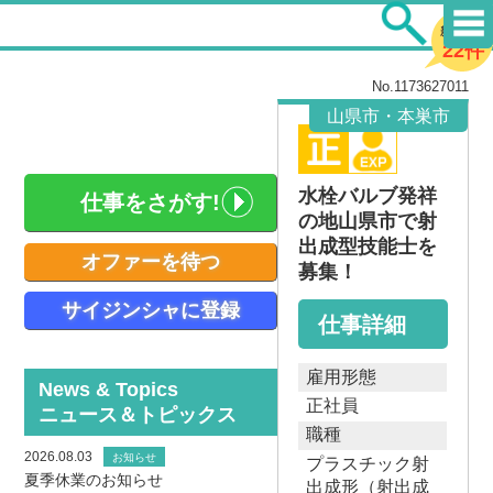
新着求人
22件
No.1173627011
山県市・本巣市
水栓バルブ発祥
仕事をさがす!
の地山県市で射
出成型技能士を
オファーを待つ
募集！
サイジンシャに登録
仕事詳細
雇用形態
News & Topics
正社員
ニュース＆トピックス
職種
2026.08.03
お知らせ
プラスチック射
夏季休業のお知らせ
出成形（射出成