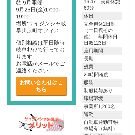
16:47 実質休憩
② 9月開催
60分
9月25日(金)17:00-
休日
19:00
場所:サイジンシャ岐
完全週休2日制
阜川原町オフィス
（土日祝その
他） 年間休日
個別相談は平日随時
日数123日
岐阜ｵﾌｨｽで行ってお
雇用期間
ります。
長期
お電話かメールでご
残業
連絡ください。
20時間程度
お問い合わせはこ
服装
ちら
制服貸与あり
職場環境
事業所1,260名
通勤
自動車通勤可/駐
車場有（無料）