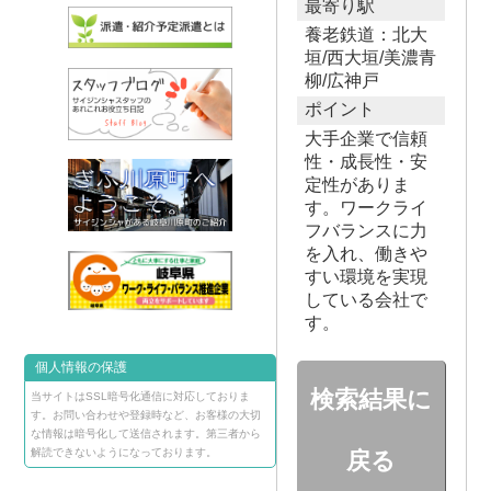
最寄り駅
養老鉄道：北大
垣/西大垣/美濃青
柳/広神戸
ポイント
大手企業で信頼
性・成長性・安
定性がありま
す。ワークライ
フバランスに力
を入れ、働きや
すい環境を実現
している会社で
す。
個人情報の保護
検索結果に
当サイトはSSL暗号化通信に対応しておりま
す。お問い合わせや登録時など、お客様の大切
な情報は暗号化して送信されます。第三者から
解読できないようになっております。
戻る