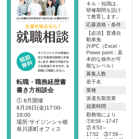
キル・知識は、
研修期間を設け
て教育します。
応募資格・条件
【必須】普通自
動車免
許/PC（Excel・
Power point：基
本的な操作が可
能なレベル）
募集人数
転職・職務経歴書
若干名
書き方相談会
業種
派遣先製造業
① 8月開催
就業時間
8月28日(金)17:00-
19:00
勤務地により
①8:58～17:47
場所:サイジンシャ岐
② 8:53～
阜川原町オフィス
17:52 ③7:58～