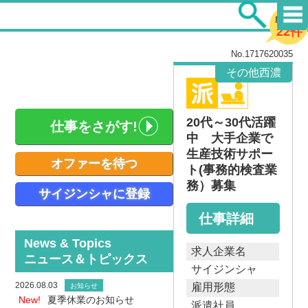
新着求人
22件
No.1717620035
その他西濃
20代～30代活躍
仕事をさがす!
中 大手企業で
生産技術サポー
オファーを待つ
ト(事務的検査業
務）募集
サイジンシャに登録
仕事詳細
News & Topics
求人企業名
ニュース＆トピックス
サイジンシャ
2026.08.03
雇用形態
お知らせ
New!
夏季休業のお知らせ
派遣社員