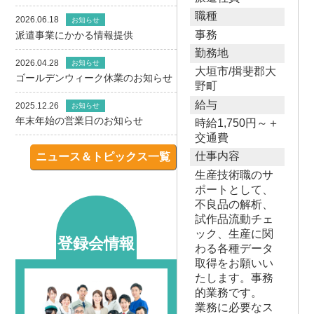
職種
2026.06.18
お知らせ
事務
派遣事業にかかる情報提供
勤務地
2026.04.28
お知らせ
大垣市/揖斐郡大
ゴールデンウィーク休業のお知らせ
野町
給与
2025.12.26
お知らせ
年末年始の営業日のお知らせ
時給1,750円～＋
交通費
仕事内容
ニュース＆トピックス一覧
生産技術職のサ
ポートとして、
不良品の解析、
試作品流動チェ
ック、生産に関
登録会情報
わる各種データ
取得をお願いい
たします。事務
的業務です。
業務に必要なス