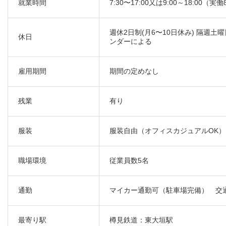
就業時間
7:30〜17:00又は9:00～18:00（実
週休2日制(月6〜10日休み) 隔週
休日
ンダーによる
雇用期間
期間の定めなし
残業
有り
服装
服装自由（オフィスカジュアルOK）
職場環境
従業員数5名
通勤
マイカー通勤可（駐車場完備） 交
最寄り駅
樽見鉄道：東大垣駅