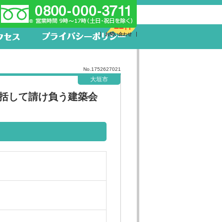
新着求人
22件
お問い合わせ
No.1752627021
大垣市
括して請け負う建築会