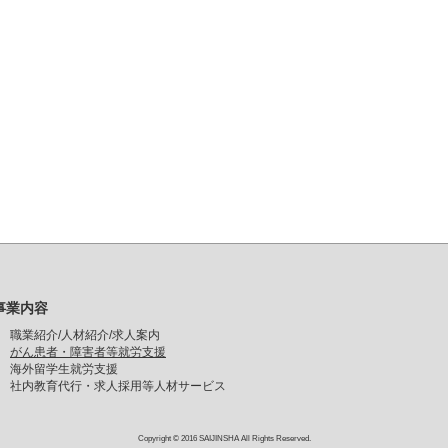
事業内容
職業紹介/人材紹介/求人案内
がん患者・障害者等就労支援
海外留学生就労支援
社内教育代行・求人採用等人材サービス
Copyright © 2016 SAIJINSHA All Rights Reserved.