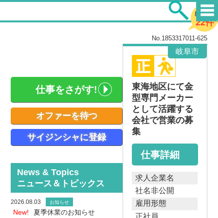
新着求人
22件
No.1853317011-625
岐阜市
東海地区にて金
仕事をさがす!
型専門メーカー
として活躍する
オファーを待つ
会社で営業の募
集
サイジンシャに登録
仕事詳細
News & Topics
求人企業名
ニュース＆トピックス
社名非公開
2026.08.03
雇用形態
お知らせ
New!
夏季休業のお知らせ
正社員