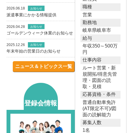
職種
2026.06.18
お知らせ
営業
派遣事業にかかる情報提供
勤務地
2026.04.28
お知らせ
岐阜県岐阜市
ゴールデンウィーク休業のお知らせ
給与
2025.12.26
お知らせ
年収350～500万
年末年始の営業日のお知らせ
円
仕事内容
ニュース＆トピックス一覧
ルート営業・新
規開拓/得意先管
理・図面の読
取・見積
応募資格・条件
登録会情報
普通自動車免許
(AT限定不可)/図
面の読解能力
募集人数
1名