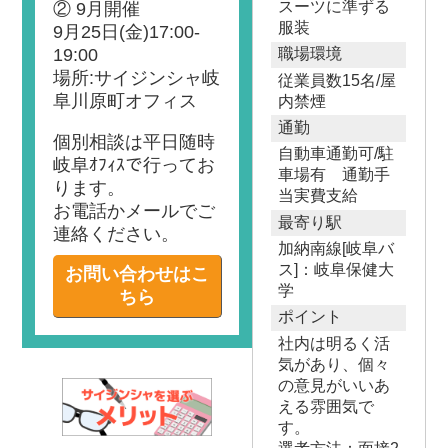
スーツに準ずる
② 9月開催
服装
9月25日(金)17:00-
19:00
職場環境
場所:サイジンシャ岐
従業員数15名/屋
阜川原町オフィス
内禁煙
通勤
個別相談は平日随時
自動車通勤可/駐
岐阜ｵﾌｨｽで行ってお
車場有 通勤手
ります。
当実費支給
お電話かメールでご
最寄り駅
連絡ください。
加納南線[岐阜バ
ス]：岐阜保健大
お問い合わせはこ
学
ちら
ポイント
社内は明るく活
気があり、個々
の意見がいいあ
える雰囲気で
す。