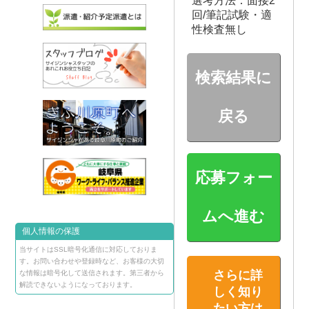
選考方法：面接2
回/筆記試験・適
性検査無し
検索結果に
戻る
応募フォー
ムへ進む
個人情報の保護
当サイトはSSL暗号化通信に対応しておりま
す。お問い合わせや登録時など、お客様の大切
さらに詳
な情報は暗号化して送信されます。第三者から
解読できないようになっております。
しく知り
たい方は