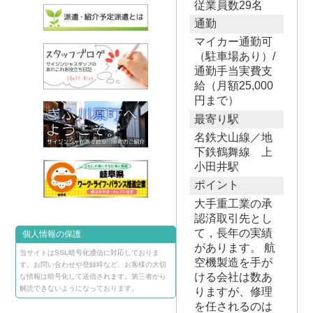
従業員数29名
通勤
マイカー通勤可
（駐車場あり）/
通勤手当実費支
給（月額25,000
円まで）
最寄り駅
名鉄犬山線／地
下鉄鶴舞線 上
小田井駅
ポイント
大手重工業の承
認済取引先とし
て，長年の実績
個人情報の保護
があります。 航
当サイトはSSL暗号化通信に対応しておりま
空機製造を手が
す。お問い合わせや登録時など、お客様の大切
ける会社は数あ
な情報は暗号化して送信されます。第三者から
解読できないようになっております。
りますが、修理
を任されるのは