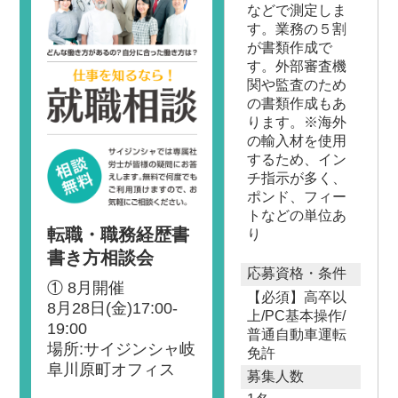
などで測定しま
す。業務の５割
が書類作成で
す。外部審査機
関や監査のため
の書類作成もあ
ります。※海外
の輸入材を使用
するため、イン
チ指示が多く、
ポンド、フィー
トなどの単位あ
転職・職務経歴書
り
書き方相談会
応募資格・条件
① 8月開催
【必須】高卒以
8月28日(金)17:00-
上/PC基本操作/
19:00
普通自動車運転
場所:サイジンシャ岐
免許
阜川原町オフィス
募集人数