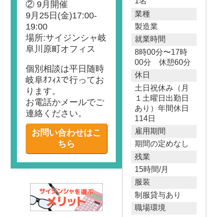
1名
② 9月開催
業種
9月25日(金)17:00-
19:00
製造業
場所:サイジンシャ岐
就業時間
阜川原町オフィス
8時00分〜17時
00分 休憩60分
個別相談は平日随時
休日
岐阜ｵﾌｨｽで行ってお
土日祝休み（月
ります。
１土曜日出勤日
お電話かメールでご
あり）年間休日
連絡ください。
114日
雇用期間
お問い合わせはこ
ちら
期間の定めなし
残業
15時間/月
服装
制服貸与あり
職場環境