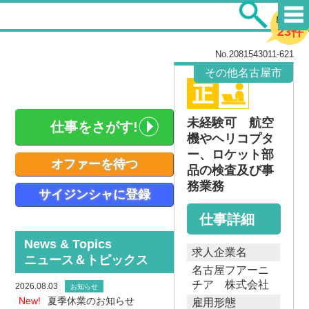
新着求人
23件
No.2081543011-621
その他名古屋市
未経験可 航空
仕事をさがす!
機やヘリコプタ
ー、ロケット部
オファーを待つ
品の検査及び事
務業務
サイジンシャに登録
仕事詳細
News & Topics
求人企業名
ニュース＆トピックス
名古屋フアーニ
チア 株式会社
2026.08.03
お知らせ
New!
夏季休業のお知らせ
雇用形態